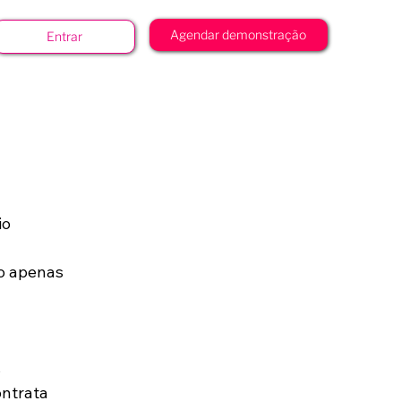
Agendar demonstração
Entrar
o 
o apenas 
 
ntrata 