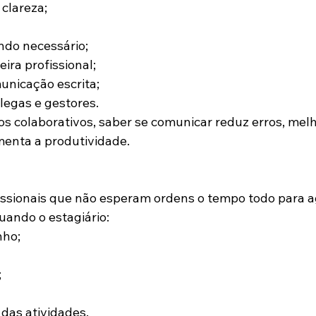
 clareza;
ndo necessário;
ira profissional;
nicação escrita;
legas e gestores.
s colaborativos, saber se comunicar reduz erros, melh
menta a produtividade.
ssionais que não esperam ordens o tempo todo para ag
uando o estagiário:
nho;
;
 das atividades.