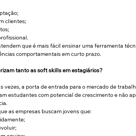
ptação;
 clientes;
tos;
ofissional.
tendem que é mais fácil ensinar uma ferramenta técni
ncias comportamentais em curto prazo.
izam tanto as soft skills em estagiários?
as vezes, a porta de entrada para o mercado de trabalh
ram estudantes com potencial de crescimento e não a
ia.
a que as empresas buscam jovens que:
pidamente;
voluir;
em equipe;