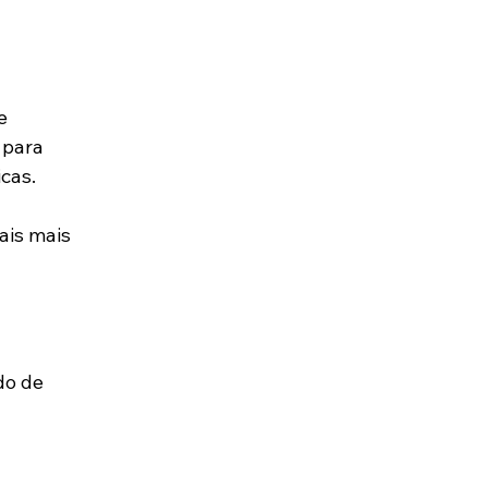
e 
 para 
cas.
ais mais 
do de 