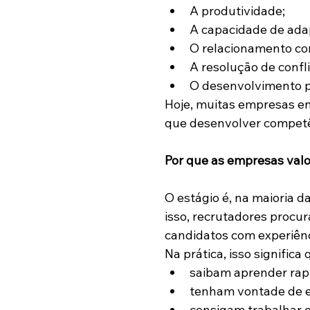
A produtividade;
A capacidade de ada
O relacionamento com
A resolução de confli
O desenvolvimento pr
Hoje, muitas empresas en
que desenvolver competê
Por que as empresas valor
O estágio é, na maioria d
isso, recrutadores procu
candidatos com experiênc
Na prática, isso signific
saibam aprender ra
tenham vontade de e
consigam trabalhar 