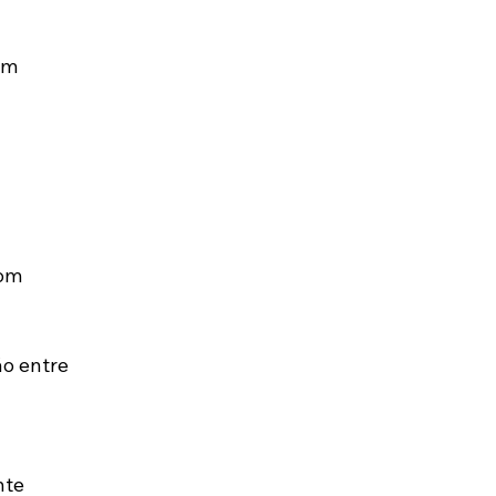
am 
om 
o entre 
te 