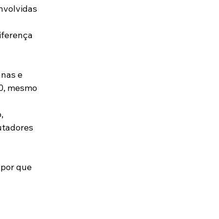
nvolvidas 
 
iferença 
nas e 
30, mesmo 
, 
utadores 
 por que 