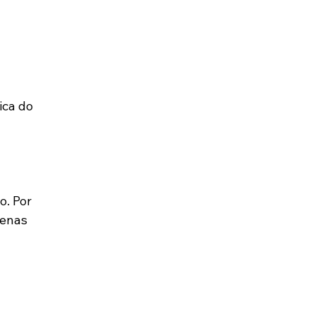
ca do 
o. Por 
penas 