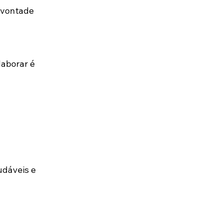
 vontade 
aborar é 
udáveis e 
 