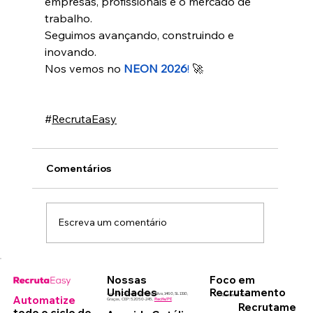
empresas, profissionais e o mercado de 
trabalho.
Seguimos avançando, construindo e 
inovando.
Nos vemos no 
NEON 2026
! 
🚀
#
RecrutaEasy
Comentários
Escreva um comentário
Nossas
Foco em
Unidades
Recrutamento
Avenida Conselheiro Rosa e Silva, 1460, SL 1310,
Gestão de TCE
Automatize
Graças, CEP: 52050-245,
Recife/PE
Recrutame
todo o ciclo de