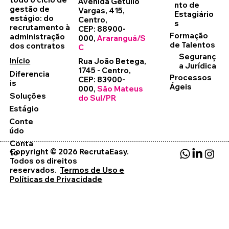
Avenida Getúlio
nto de
gestão de
Vargas, 415,
Estagiário
estágio: do
Centro,
s
recrutamento à
CEP: 88900-
Formação
administração
000,
Araranguá/S
de Talentos
dos contratos
C
Seguranç
Início
Rua João Betega,
a Jurídica
1745 - Centro,
Diferencia
Processos
CEP: 83900-
is
Ágeis
000,
São Mateus
Soluções
do Sul/PR
Estágio
Conte
údo
Conta
Copyright
©
2026 RecrutaEasy.
to
Todos os direitos
reservados.
Termos de Uso e
Políticas de Privacidade