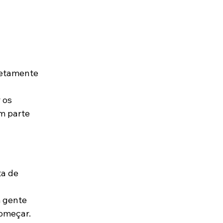
letamente 
 os 
m parte 
a de 
 gente 
omeçar.