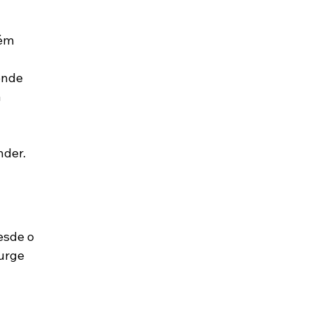
ém 
ende 
 
nder.
esde o 
urge 