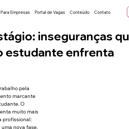
Para Empresas
Portal de Vagas
Conteúdo
Contato
stágio: inseguranças q
 estudante enfrenta
rabalho pela 
ento marcante 
tudante. O 
senta muito mais 
profissional: 
e uma nova fase, 