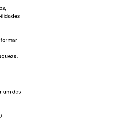
s, 
ilidades 
sformar 
aqueza. 
er um dos 
O 