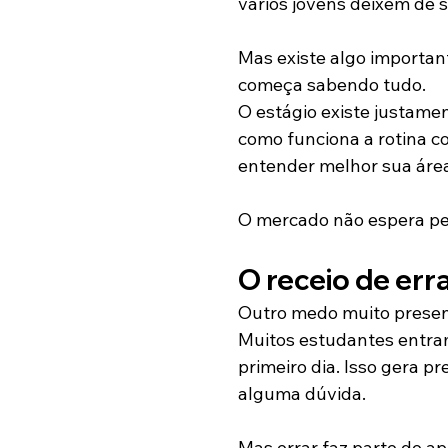
vários jovens deixem de 
Mas existe algo importan
começa sabendo tudo.
O estágio existe justame
como funciona a rotina c
entender melhor sua áre
O mercado não espera per
O receio de err
Outro medo muito present
Muitos estudantes entram
primeiro dia. Isso gera 
alguma dúvida.
Mas errar faz parte do ap