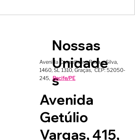
Nossas
Unidade
Avenida Conselheiro Rosa e Silva,
1460, SL 1310, Graças, CEP: 52050-
s
245,
Recife/PE
Avenida
Getúlio
Vargas, 415,