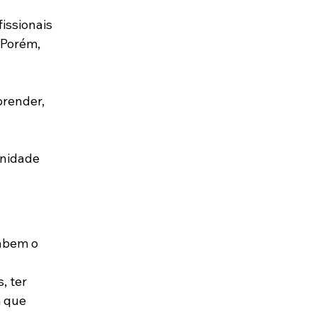
issionais 
 Porém, 
render, 
unidade 
abem o 
 ter 
m que 