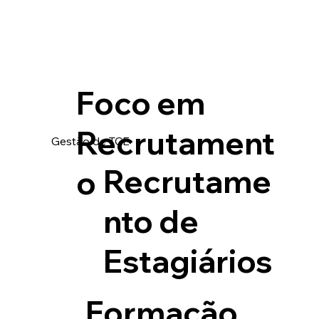
Foco em
Recrutament
Gestão de TCE
Recrutame
o
nto de
Estagiários
Formação