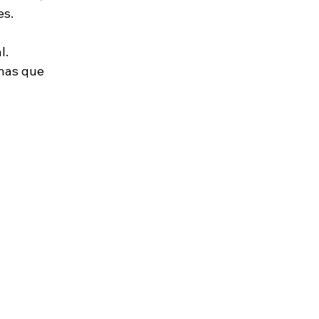
es.
l.
enas que 