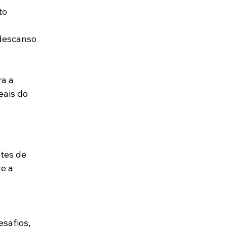
to 
 descanso 
a a 
eais do 
tes de 
e a 
safios, 