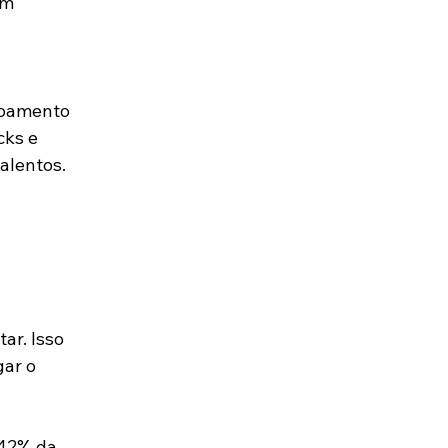
am 
çoamento 
cks e 
alentos.
ar. Isso 
ar o 
 42% da 