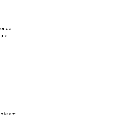
 onde 
que 
ente aos 