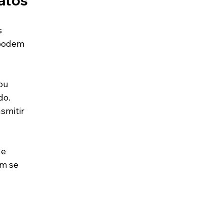
atos
 
 
 podem 
ou 
o. 
smitir 
e 
am se 