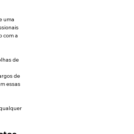
de uma 
sionais 
o com a 
olhas de 
 
argos de 
am essas 
qualquer 