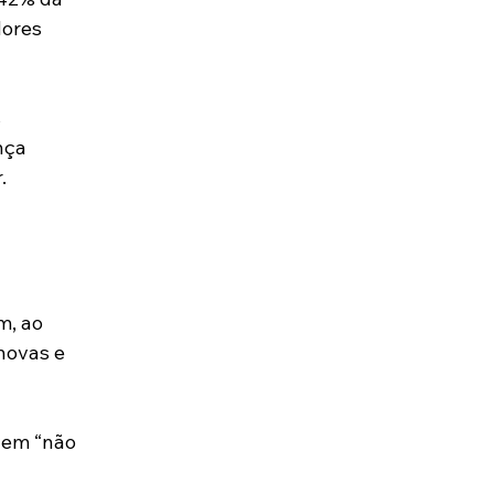
ores 
 
nça 
.
m, ao 
novas e 
vem “não 