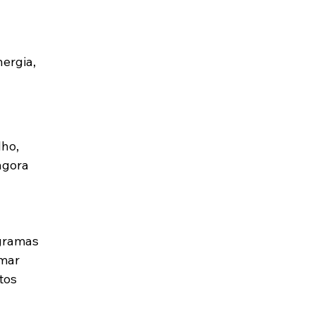
ergia, 
ho, 
agora 
gramas 
mar 
tos 