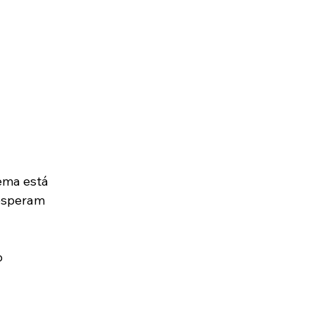
ema está 
 esperam 
 
 