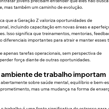
ntratar jovens precisam entender que eles não busc
e, mas também um caminho de evolução.
 que a Geração Z valoriza oportunidades de 
onal, incluindo capacitação em novas áreas e aperfei
tes. Isso significa que treinamentos, mentorias, feedba
 diferenciais importantes para atrair e manter esses t
 apenas tarefas operacionais, sem perspectiva de 
 perder força diante de outras oportunidades.
 ambiente de trabalho importam
 abertamente sobre saúde mental, equilíbrio e bem-est
comprometimento, mas uma mudança na forma de enxerg
 o trabalho é uma fonte significativa de estresse para